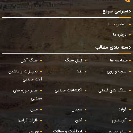
دسترسی سریع
تماس با ما
درباره ما
دسته بندی مطالب
مصاحبه ها
زغال سنگ
سنگ آهن
سرب و روی
طلا
تجهیزات و ماشین
آلات معدنی
سنگ های قیمتی
اکتشافات معدنی
سایر حوزه های
معدنی
فولاد
سیمان
مس
آلومینیوم
آهن
فلزات گرانبها
سایر صنایع
یادداشت و مقالات
بورس