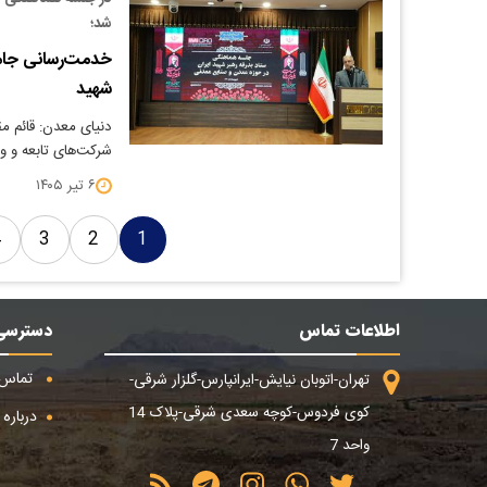
شد؛
خدمت‌رسانی جامع
شهید
دنیای معدن: قائم م
شرکت‌های تابعه و و
۶ تیر ۱۴۰۵
4
3
2
1
اطلاعات تماس
دسترسی
تماس ب
تهران-اتوبان نیایش-ایرانپارس-گلزار شرقی-
کوی فردوس-کوچه سعدی شرقی-پلاک 14
درباره م
واحد 7