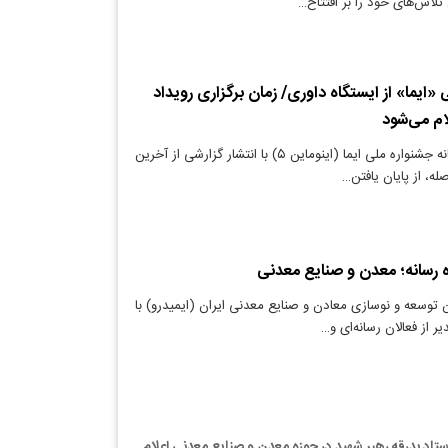
لاش‌های خود را بر افتتاح…
 «ایما» از ایستگاه داوری/ زمان برگزاری رویداد
لام می‌شود
دنیای معدن: دبیرخانه جشنواره ملی ایما (اینوماین ۵) با انتشار گزارشی از آخرین
ه، از پایان یافتن…
 رسانه؛ معدن و صنایع معدنی
 توسعه و نوسازی معادن و صنایع معدنی ایران (ایمیدرو) با
 از فعالان رسانه‌ای و…
اد بدرقه رهبر شهید در حوزه معدن و صنایع معدنی اعلام