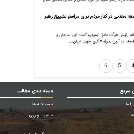
ه معدنی در کنار مردم برای مراسم تشییع رهبر
قام رئیس هیأت عامل ایمیدرو گفت: این سازمان و
ابسته در آیین بدرقه #آقای_شهید_ایران،…
6
5
 سریع
دسته بندی مطالب
ا ما
مصاحبه ها
ا
سرب و روی