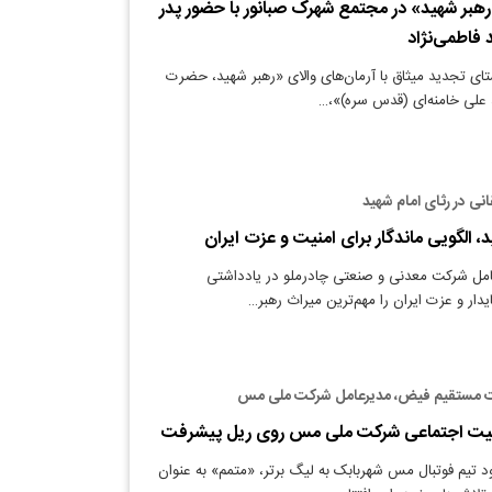
«رهبر شهید» در مجتمع شهرک صبانور با حضور پدر
 فاطمی‌نژاد
تای تجدید میثاق با آرمان‌های والای «رهبر شهید، حضرت
د علی خامنه‌ای (قدس سره)»،…
ی در رثای امام شهید
، الگویی ماندگار برای امنیت و عزت ایران
امل شرکت معدنی و صنعتی چادرملو در یادداشتی
ار و عزت ایران را مهم‌ترین میراث‌ رهبر…
ارت مستقیم فیض، مدیرعامل شرکت ملی مس
لیت اجتماعی شرکت ملی مس روی ریل پیشرفت
د تیم فوتبال مس شهربابک به لیگ برتر، «متمم» به عنوان