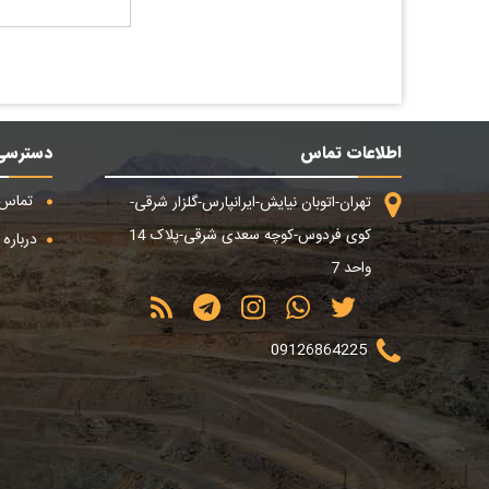
اطلاعات تماس
دسترسی
تماس ب
تهران-اتوبان نیایش-ایرانپارس-گلزار شرقی-
کوی فردوس-کوچه سعدی شرقی-پلاک 14
درباره م
واحد 7
09126864225