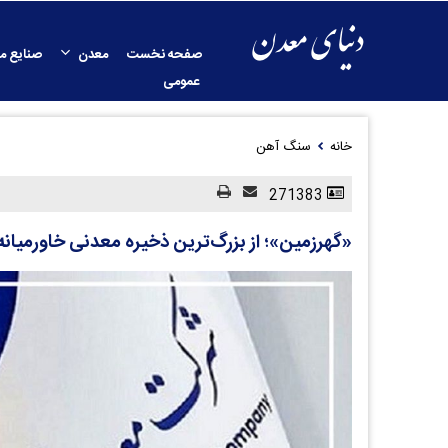
صفحه نخست
معدن
صنایع م
عمومی
خانه
سنگ آهن
271383
«گهرزمین»؛ از بزرگ‌ترین ذخیره معدنی خاورمیانه