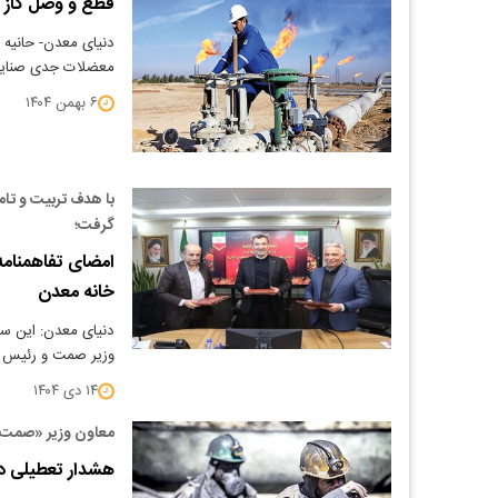
قطع و وصل گاز 
دنیای معدن- حانیه س
معضلات جدی صنایع
۶ بهمن ۱۴۰۴
با هدف تربیت و تا
گرفت؛
امضای تفاهمنامه
خانه معدن
دنیای معدن: این س
وزیر صمت و رئیس 
۱۴ دی ۱۴۰۴
معاون وزیر «صمت» ب
هشدار تعطیلی 