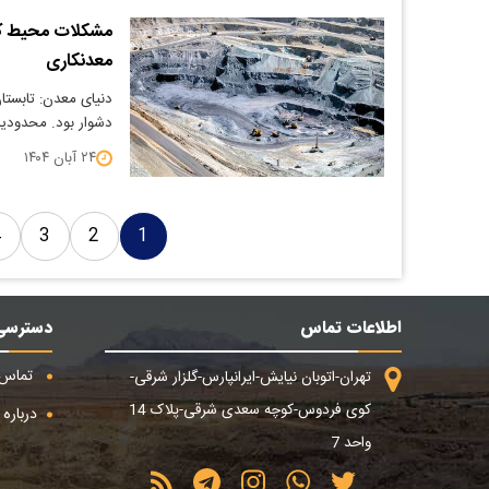
معدنکاری
دشوار بود. محدودیت‌
۲۴ آبان ۱۴۰۴
4
3
2
1
اطلاعات تماس
دسترسی
تماس ب
تهران-اتوبان نیایش-ایرانپارس-گلزار شرقی-
کوی فردوس-کوچه سعدی شرقی-پلاک 14
درباره م
واحد 7