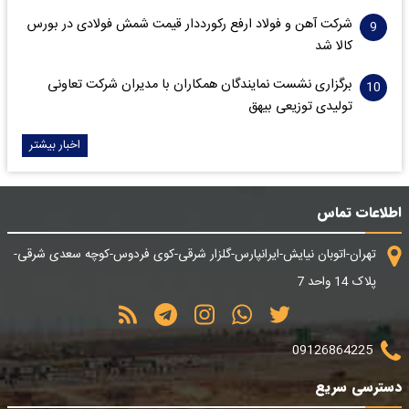
شرکت آهن و فولاد ارفع رکورددار قیمت شمش فولادی در بورس
کالا شد
برگزاری نشست نمایندگان همکاران با مدیران شرکت تعاونی
تولیدی توزیعی بیهق
اخبار بیشتر
اطلاعات تماس
تهران-اتوبان نیایش-ایرانپارس-گلزار شرقی-کوی فردوس-کوچه سعدی شرقی-
پلاک 14 واحد 7
09126864225
دسترسی سریع