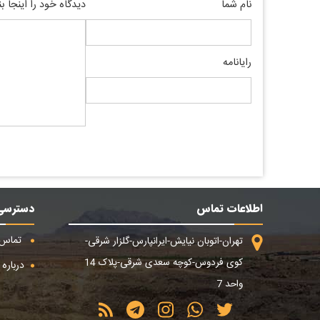
نام شما
دیدگاه خود را اینجا ب
رایانامه
اطلاعات تماس
دسترسی
تماس ب
تهران-اتوبان نیایش-ایرانپارس-گلزار شرقی-
کوی فردوس-کوچه سعدی شرقی-پلاک 14
درباره م
واحد 7