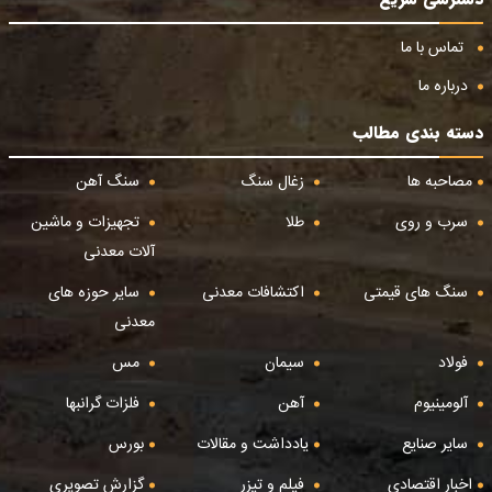
تماس با ما
درباره ما
دسته بندی مطالب
مصاحبه ها
زغال سنگ
سنگ آهن
سرب و روی
طلا
تجهیزات و ماشین
آلات معدنی
سنگ های قیمتی
اکتشافات معدنی
سایر حوزه های
معدنی
فولاد
سیمان
مس
آلومینیوم
آهن
فلزات گرانبها
سایر صنایع
یادداشت و مقالات
بورس
اخبار اقتصادی
فیلم و تیزر
گزارش تصویری