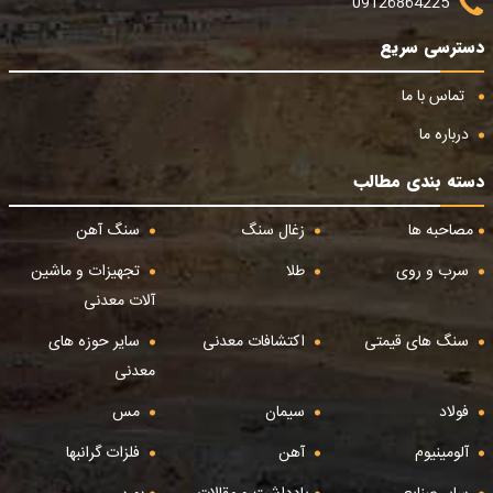
09126864225
دسترسی سریع
تماس با ما
درباره ما
دسته بندی مطالب
مصاحبه ها
زغال سنگ
سنگ آهن
سرب و روی
طلا
تجهیزات و ماشین
آلات معدنی
سنگ های قیمتی
اکتشافات معدنی
سایر حوزه های
معدنی
فولاد
سیمان
مس
آلومینیوم
آهن
فلزات گرانبها