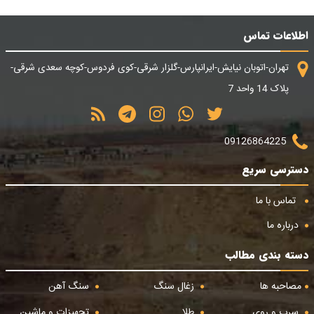
اطلاعات تماس
تهران-اتوبان نیایش-ایرانپارس-گلزار شرقی-کوی فردوس-کوچه سعدی شرقی-
پلاک 14 واحد 7
09126864225
دسترسی سریع
تماس با ما
درباره ما
دسته بندی مطالب
مصاحبه ها
زغال سنگ
سنگ آهن
سرب و روی
طلا
تجهیزات و ماشین