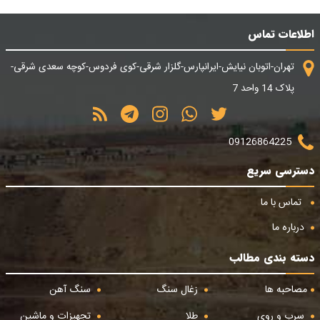
اطلاعات تماس
تهران-اتوبان نیایش-ایرانپارس-گلزار شرقی-کوی فردوس-کوچه سعدی شرقی-
پلاک 14 واحد 7
09126864225
دسترسی سریع
تماس با ما
درباره ما
دسته بندی مطالب
مصاحبه ها
زغال سنگ
سنگ آهن
سرب و روی
طلا
تجهیزات و ماشین