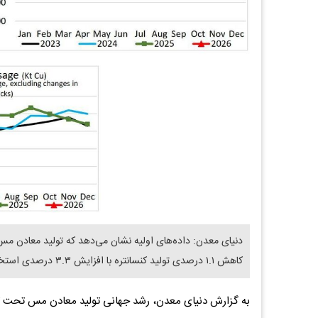
کاهش ۱.۱ درصدی تولید کنسانتره با افزایش ۳.۳ درصدی استخراج -SX-EW جبران شد.
به گزارش دنیای معدن، رشد جهانی تولید معادن مس تحت تاث