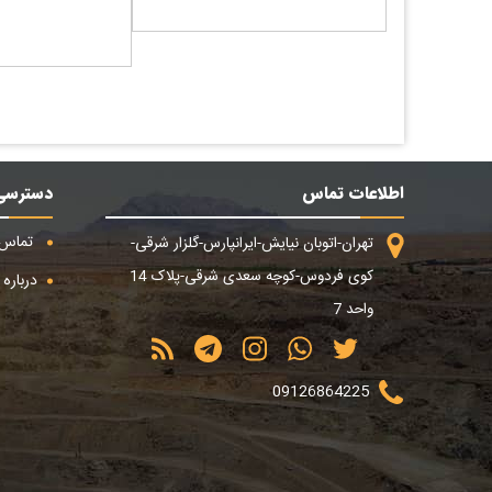
اطلاعات تماس
دسترسی
تماس ب
تهران-اتوبان نیایش-ایرانپارس-گلزار شرقی-
کوی فردوس-کوچه سعدی شرقی-پلاک 14
درباره م
واحد 7
09126864225