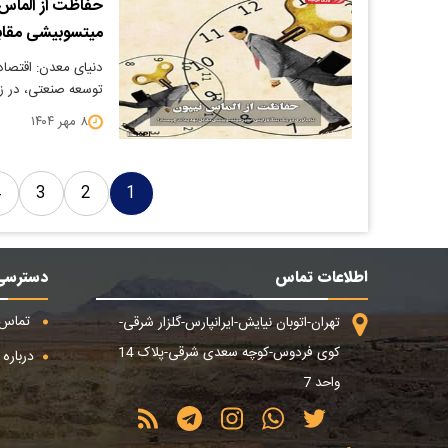
حفاظت از الماس 
میتسوبیشی مقا
دنیای معدن: اقتصاد 
توسعه صنعتی، در ز
۸ مهر ۱۴۰۴
4
3
2
1
اطلاعات تماس
دسترسی
تماس ب
تهران-اتوبان نیایش-ایرانپارس-گلزار شرقی-
کوی فردوس-کوچه سعدی شرقی-پلاک 14
درباره م
واحد 7