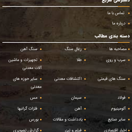
تماس با ما
درباره ما
دسته بندی مطالب
مصاحبه ها
زغال سنگ
سنگ آهن
سرب و روی
طلا
تجهیزات و ماشین
آلات معدنی
سنگ های قیمتی
اکتشافات معدنی
سایر حوزه های
معدنی
فولاد
سیمان
مس
آلومینیوم
آهن
فلزات گرانبها
سایر صنایع
یادداشت و مقالات
بورس
اخبار اقتصادی
فیلم و تیزر
گزارش تصویری