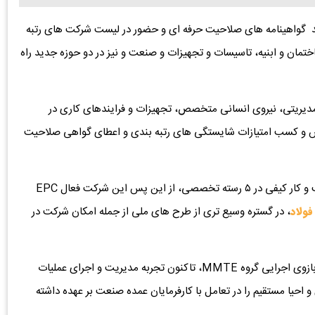
دید گواهینامه های صلاحیت حرفه ای و حضور در لیست شرکت های رتبه
 شرکت برای تداوم ماموریت ها در ۳ رشته ساختمان و ابنیه، تاسیسات و تجهیزات و صنعت و نیز در دو حوزه جدید راه
مدیریتی، نیروی انسانی متخصص، تجهیزات و فرایندهای کاری در
ینش و کسب امتیازات شایستگی های رتبه بندی و اعطای گواهی صلاحیت
با ارتقا رتبه و دستیابی شرکت آریاحدید به شاخص های کسب و کار کیفی در ۵ رسته تخصصی، از این پس این شرکت فعال EPC
فولاد
، در گستره وسیع تری از طرح های ملی از جمله امکان شرکت در
شرکت مهندسی و احداث معادن و فلزات آریاحدید به عنوان بازوی اجرایی گروه MMTE، تاکنون تجربه مدیریت و اجرای عملیات
۱۷ پروژه بزرگ فولادسازی و احیا مستقیم را در تعامل با کارفرمایان عمده صنعت بر عهده داشته