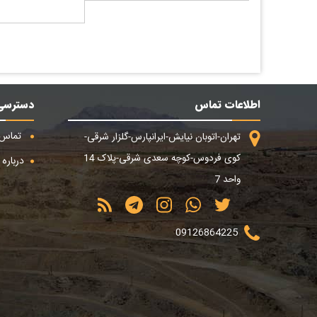
اطلاعات تماس
دسترسی
تماس ب
تهران-اتوبان نیایش-ایرانپارس-گلزار شرقی-
کوی فردوس-کوچه سعدی شرقی-پلاک 14
درباره م
واحد 7
09126864225