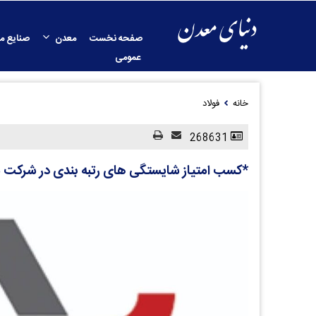
صفحه نخست
معدن
صنایع م
عمومی
خانه
فولاد
268631
*کسب امتیاز شایستگی های رتبه بندی در شرکت م