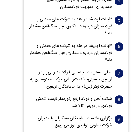
مدار‌۶٠ درجه: گفتگو با کاوه معلمی، مدیر
حسابداری مدیریت فولادسنگان
*ایالت اودیشا در هند به شرکت های معدنی و
فولادسازان درباره دستکاری عیار سنگ‌آهن هشدار
داد*
*ایالت اودیشا در هند به شرکت های معدنی و
فولادسازان درباره دستکاری عیار سنگ‌آهن هشدار
داد*
تجلی مسئولیت اجتماعی فولاد غدیر نی‌ریز در
اربعین حسینی؛ خدمت‌رسانی موکب «متوسلین به
حضرت زهرا(س)» به جاماندگان اربعین
شرکت آهن و فولاد ارفع رکورددار قیمت شمش
فولادی در بورس کالا شد
برگزاری نشست نمایندگان همکاران با مدیران
شرکت تعاونی تولیدی توزیعی بیهق