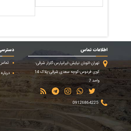
اطلاعات تماس
دسترسی
تماس ب
تهران-اتوبان نیایش-ایرانپارس-گلزار شرقی-
کوی فردوس-کوچه سعدی شرقی-پلاک 14
درباره م
واحد 7
09126864225