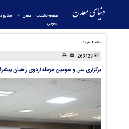
صفحه نخست
معدن
صنایع م
عمومی
خانه
فولاد
263129
برگزاری سی و سومین مرحله اردوی راهیان پیشر