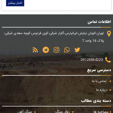
اخبار بیشتر
اطلاعات تماس
تهران-اتوبان نیایش-ایرانپارس-گلزار شرقی-کوی فردوس-کوچه سعدی شرقی-
پلاک 14 واحد 7
09126864225
دسترسی سریع
تماس با ما
درباره ما
دسته بندی مطالب
مصاحبه ها
زغال سنگ
سنگ آهن