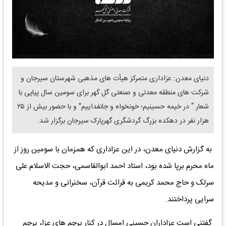
دنیای معدن: عزاداری متمرکز هیأت های مذهبی شهرستان سیرجان و
شرکت های منطقه معدنی و صنعتی گل گهر برای سومین سال پیاپی با
شعار “ در خیمه حسینیم؛ خونخواه و جانفداییم" و با حضور بیش از ۲۵
هزار نفر در دهکده بزرگ گردشگری گهرپارک سیرجان برگزار شد.
به گزارش دنیای معدن، در این عزاداری که همزمان با سومین روز از
ماه محرم برپا شده بود، استاد احمد ابوالقاسمی، حجت الاسلام علی
سرلک و حاج محمد کریمی به قرائت قرآن، سخنرانی و مدیحه
سرایی پرداختند.
گفتنی است عزاداران حسینی امسال در کنار پرچم های عزا، پرچم