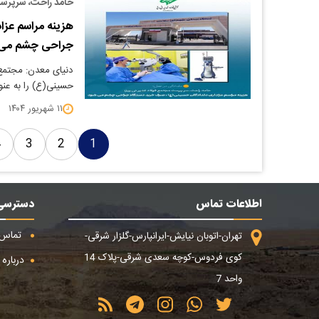
حامد راحت، سرپرست
هزینه مراسم عز
جراحی چشم می
دنیای معدن: مجتمع ف
حسینی(ع) را به عن
۱۱ شهریور ۱۴۰۴
4
3
2
1
اطلاعات تماس
دسترسی
تماس ب
تهران-اتوبان نیایش-ایرانپارس-گلزار شرقی-
کوی فردوس-کوچه سعدی شرقی-پلاک 14
درباره م
واحد 7