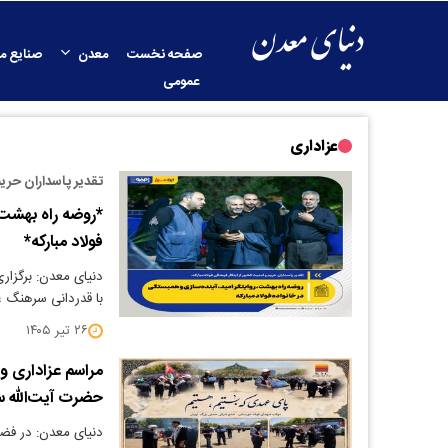
صفحه نخست
معدن
صنایع م
عمومی
عزاداری
تقدیر پاسداران حریم
*روضه راه بهشت، 
فولاد مبارکه*
دنیای معدن: برگزار
با قدردانی سرهنگ 
۲۶ تیر ۱۴۰۵
مراسم عزاداری و
حضرت آیت‌الله س
دنیای معدن: در فضای