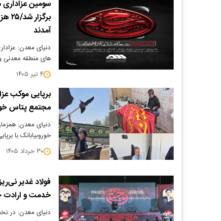
سومین عزاداری م
برگز
آمدند
دنیای معدن: عزادا
های منطقه معدنی و
۴ تیر ۱۴۰۵
برپایی موکب عزا
مجتمع پتاس خور
دنیای معدن: همزمان
خوروبیابانک با برپ
۳۰ خرداد ۱۴۰۵
فولاد غدیر نی‌ر
خدمت و ارادت 
دنیای معدن: در نخ