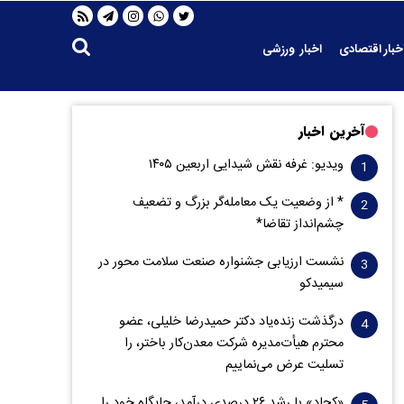
خبار اقتصادی
اخبار ورزشی
آخرین اخبار
ویدیو: غرفه نقش شیدایی اربعین ۱۴۰۵
* از وضعیت یک معامله‌گر بزرگ و تضعیف
چشم‌انداز تقاضا*
نشست ارزیابی جشنواره صنعت سلامت‌ محور در
سیمیدکو
درگذشت زنده‌یاد دکتر حمیدرضا خلیلی، عضو
محترم هیأت‌مدیره شرکت معدن‌کار باختر، را
تسلیت عرض می‌نماییم
«کچاد» با رشد ۲۶ درصدی درآمد، جایگاه خود را