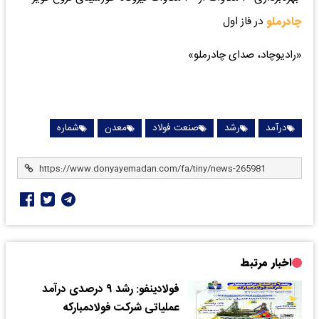
چادرملو
در فاز اول
«رادیوچاد، صدای چادرملو»
درآمد
رشد
صنعت فولاد
معدن
شماره
اخبار مرتبط
فولادینفو: رشد ۹ درصدی درآمد
عملیاتی شرکت فولاد‌مبارکه