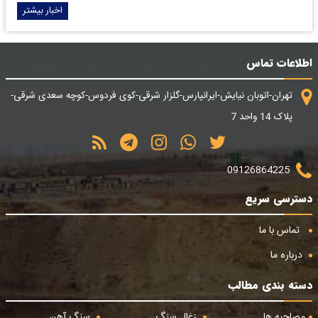
اخبار بیشتر
اطلاعات تماس
تهران-اتوبان نیایش-ایرانپارس-گلزار شرقی-کوی فردوس-کوچه سعدی شرقی-
پلاک 14 واحد 7
09126864225
دسترسی سریع
تماس با ما
درباره ما
دسته بندی مطالب
مصاحبه ها
زغال سنگ
سنگ آهن