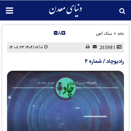
A
خانه
سنگ آهن
۱۴۰۴/۰۶/۰۱ ۱۴:۰۸:۲۳
265981
رادیوچاد / شماره ۴