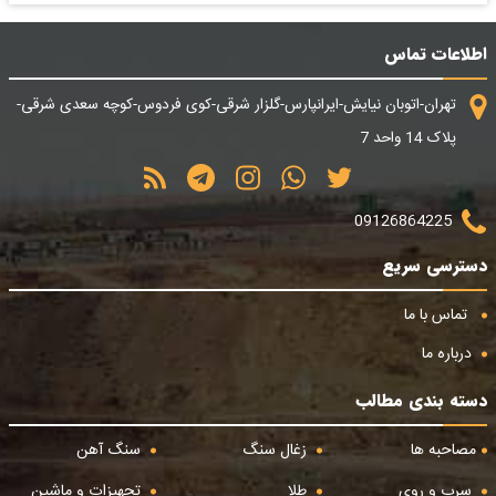
اطلاعات تماس
تهران-اتوبان نیایش-ایرانپارس-گلزار شرقی-کوی فردوس-کوچه سعدی شرقی-
پلاک 14 واحد 7
09126864225
دسترسی سریع
تماس با ما
درباره ما
دسته بندی مطالب
مصاحبه ها
زغال سنگ
سنگ آهن
سرب و روی
طلا
تجهیزات و ماشین