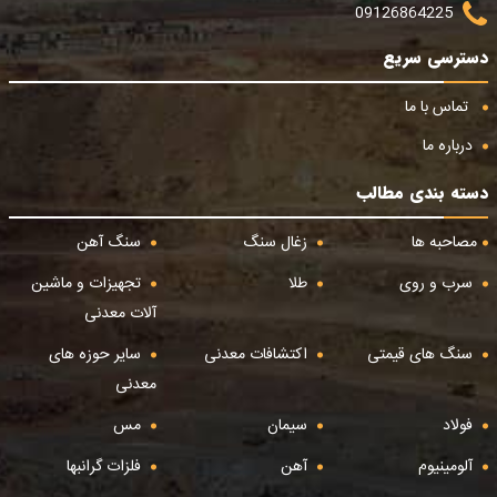
09126864225
دسترسی سریع
تماس با ما
درباره ما
دسته بندی مطالب
مصاحبه ها
زغال سنگ
سنگ آهن
سرب و روی
طلا
تجهیزات و ماشین
آلات معدنی
سنگ های قیمتی
اکتشافات معدنی
سایر حوزه های
معدنی
فولاد
سیمان
مس
آلومینیوم
آهن
فلزات گرانبها