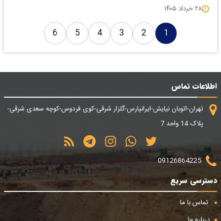
۲۸ خرداد ۱۴۰۵
6
5
4
3
2
1
اطلاعات تماس
تهران-اتوبان نیایش-ایرانپارس-گلزار شرقی-کوی فردوس-کوچه سعدی شرقی-
پلاک 14 واحد 7
09126864225
دسترسی سریع
تماس با ما
درباره ما