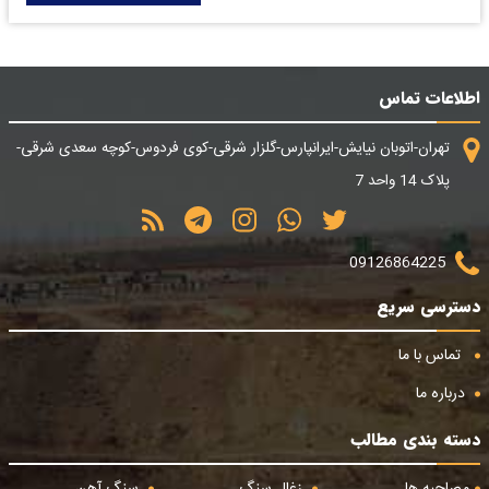
اطلاعات تماس
تهران-اتوبان نیایش-ایرانپارس-گلزار شرقی-کوی فردوس-کوچه سعدی شرقی-
پلاک 14 واحد 7
09126864225
دسترسی سریع
تماس با ما
درباره ما
دسته بندی مطالب
مصاحبه ها
زغال سنگ
سنگ آهن