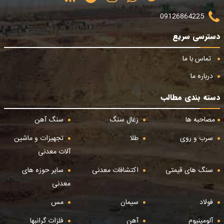
09126864225
دسترسی سریع
تماس با ما
درباره ما
دسته بندی مطالب
مصاحبه ها
زغال سنگ
سنگ آهن
سرب و روی
طلا
تجهیزات و ماشین
آلات معدنی
سنگ های قیمتی
اکتشافات معدنی
سایر حوزه های
معدنی
فولاد
سیمان
مس
آلومینیوم
آهن
فلزات گرانبها