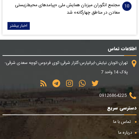
مجتمع انگوران میزبان همایش ملی «پیامدهای محیط‌زیستی
معادن در مناطق چهارگانه» شد
اخبار بیشتر
اطلاعات تماس
تهران-اتوبان نیایش-ایرانپارس-گلزار شرقی-کوی فردوس-کوچه سعدی شرقی-
پلاک 14 واحد 7
09126864225
دسترسی سریع
تماس با ما
درباره ما