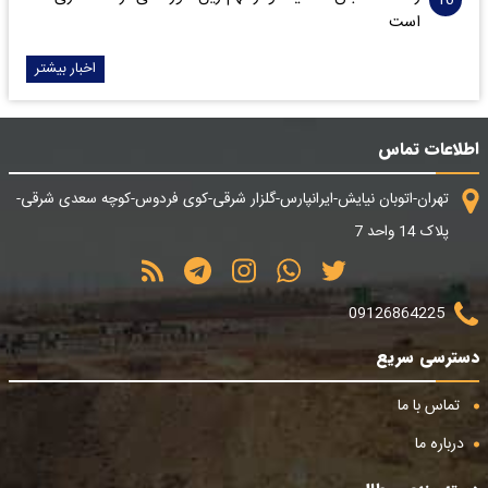
است
اخبار بیشتر
اطلاعات تماس
تهران-اتوبان نیایش-ایرانپارس-گلزار شرقی-کوی فردوس-کوچه سعدی شرقی-
پلاک 14 واحد 7
09126864225
دسترسی سریع
تماس با ما
درباره ما