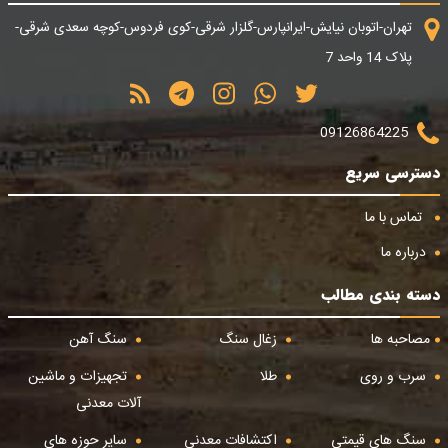
تهران-اتوبان نیایش-ایرانپارس-گلزار شرقی-کوی فردوس-کوچه سعدی شرقی-
پلاک 14 واحد 7
09126864225
دسترسی سریع
تماس با ما
درباره ما
دسته بندی مطالب
مصاحبه ها
زغال سنگ
سنگ آهن
سرب و روی
طلا
تجهیزات و ماشین
آلات معدنی
سنگ های قیمتی
اکتشافات معدنی
سایر حوزه های