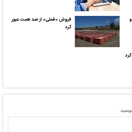
و
فروش «فملی» از صد همت عبور
کرد
کرد
نویسید: