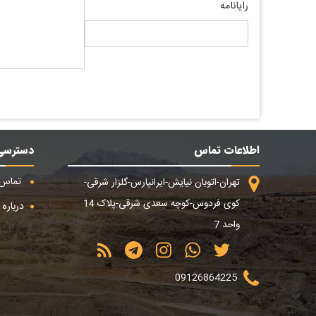
رایانامه
اطلاعات تماس
دسترسی
تماس ب
تهران-اتوبان نیایش-ایرانپارس-گلزار شرقی-
کوی فردوس-کوچه سعدی شرقی-پلاک 14
درباره م
واحد 7
09126864225