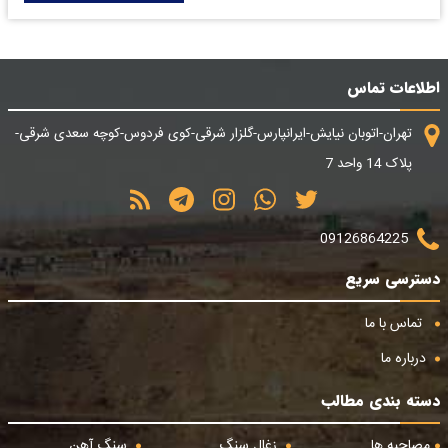
اطلاعات تماس
تهران-اتوبان نیایش-ایرانپارس-گلزار شرقی-کوی فردوس-کوچه سعدی شرقی-
پلاک 14 واحد 7
09126864225
دسترسی سریع
تماس با ما
درباره ما
دسته بندی مطالب
مصاحبه ها
زغال سنگ
سنگ آهن