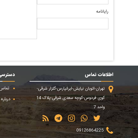
رایانامه
اطلاعات تماس
دسترسی
تماس ب
تهران-اتوبان نیایش-ایرانپارس-گلزار شرقی-
کوی فردوس-کوچه سعدی شرقی-پلاک 14
درباره م
واحد 7
09126864225