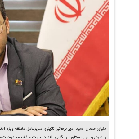
دنیای معدن: سید امیر برهانی نائینی، مدیرعامل منطقه ویژه اقتص
راهبردی، این دستاورد را گامی بلند در جهت حذف محدودیت‌ه