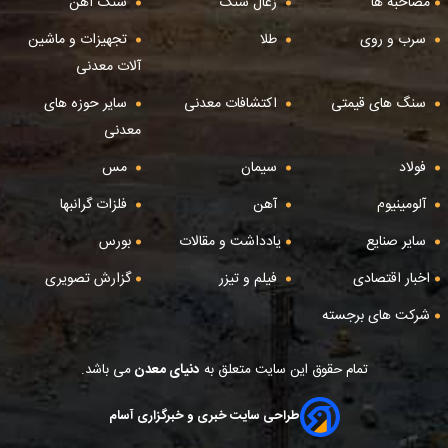
مصاحبه ها
زغال سنگ
سنگ آهن
سرب و روی
طلا
تجهیزات و ماشین
آلات معدنی
سنگ های قیمتی
اکتشافات معدنی
سایر حوزه های
معدنی
فولاد
سیمان
مس
آلومینیوم
آهن
فلزات گرانبها
سایر صنایع
یادداشت و مقالات
بورس
اخبار اقتصادی
فیلم و تیزر
گزارش تصویری
شرکت های برجسته
تمام حقوق این سایت متعلق به
دنیای معدن
می باشد.
طراحی سایت خبری و خبرگزاری آسام