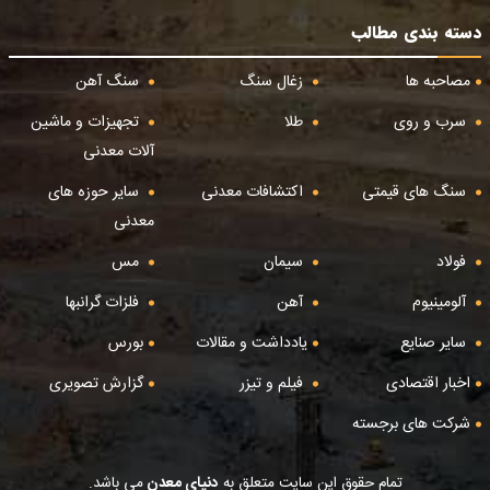
دسته بندی مطالب
مصاحبه ها
زغال سنگ
سنگ آهن
سرب و روی
طلا
تجهیزات و ماشین
آلات معدنی
سنگ های قیمتی
اکتشافات معدنی
سایر حوزه های
معدنی
فولاد
سیمان
مس
آلومینیوم
آهن
فلزات گرانبها
سایر صنایع
یادداشت و مقالات
بورس
اخبار اقتصادی
فیلم و تیزر
گزارش تصویری
شرکت های برجسته
تمام حقوق این سایت متعلق به
دنیای معدن
می باشد.