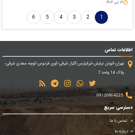
۱۶ تیر ۱۴۰۴
6
5
4
3
2
1
اطلاعات تماس
تهران-اتوبان نیایش-ایرانپارس-گلزار شرقی-کوی فردوس-کوچه سعدی شرقی-
پلاک 14 واحد 7
09126864225
دسترسی سریع
تماس با ما
درباره ما