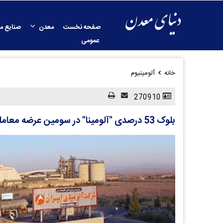
صفحه نخست
معدن
صنایع م
عمومی
خانه
آلومینیوم
270910
بلوک 53 درصدی "آلومینا" در سومین عرضه معامله شد