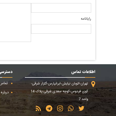
رایانامه
اطلاعات تماس
دسترسی
تماس ب
تهران-اتوبان نیایش-ایرانپارس-گلزار شرقی-
کوی فردوس-کوچه سعدی شرقی-پلاک 14
درباره م
واحد 7