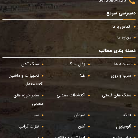
09126864225
دسترسی سریع
تماس با ما
درباره ما
دسته بندی مطالب
مصاحبه ها
زغال سنگ
سنگ آهن
سرب و روی
طلا
تجهیزات و ماشین
آلات معدنی
سنگ های قیمتی
اکتشافات معدنی
سایر حوزه های
معدنی
فولاد
سیمان
مس
آلومینیوم
آهن
فلزات گرانبها
سایر صنایع
یادداشت و مقالات
بورس