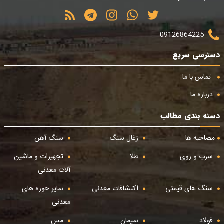
09126864225
دسترسی سریع
تماس با ما
درباره ما
دسته بندی مطالب
مصاحبه ها
زغال سنگ
سنگ آهن
سرب و روی
طلا
تجهیزات و ماشین
آلات معدنی
سنگ های قیمتی
اکتشافات معدنی
سایر حوزه های
معدنی
فولاد
سیمان
مس