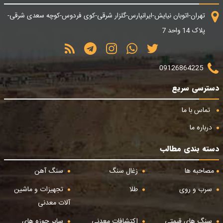
تهران-اتوبان نیایش-ایرانپارس-گلزار شرقی-کوی فردوس-کوچه سعدی شرقی-
پلاک 14 واحد 7
09126864225
دسترسی سریع
تماس با ما
درباره ما
دسته بندی مطالب
مصاحبه ها
زغال سنگ
سنگ آهن
سرب و روی
طلا
تجهیزات و ماشین
آلات معدنی
سنگ های قیمتی
اکتشافات معدنی
سایر حوزه های