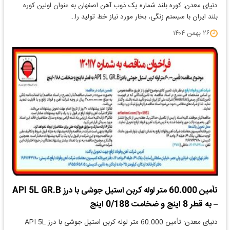
دنیای معدن: کوره بلند شماره یک ذوب آهن اصفهان به عنوان اولین کوره
بلند ایران با سیستم زنگی، بخار مورد نیاز خط تولید را…
۲۶ بهمن ۱۴۰۴
تأمین 60.000 متر لوله کربن استیل جوشی با درز API 5L GR.B
– به قطر 8 اینچ و ضخامت 0/188 اینچ
دنیای معدن: تأمین 60.000 متر لوله کربن استیل جوشی با درز API 5L