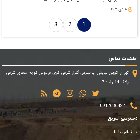
۱۰ دی ۱۴۰۳
3
2
1
اطلاعات تماس
تهران-اتوبان نیایش-ایرانپارس-گلزار شرقی-کوی فردوس-کوچه سعدی شرقی-
پلاک 14 واحد 7
09126864225
دسترسی سریع
تماس با ما