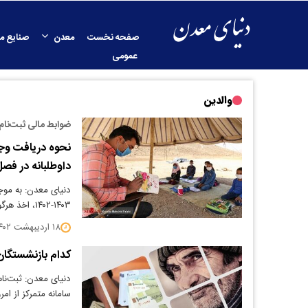
صفحه نخست
معدن
صنایع م
عمومی
والدین
ضوابط مالی ثبت‌نام
نحوه دریافت وج
داوطلبانه در فصل
دنیای معدن: به مو
۱۴۰۳-۱۴۰۲، اخذ هرگونه وجه به‌استثنای وجوه مربوط به…
۱۸ اردیبهشت ۱۴۰۲
کدام بازنشستگان
دنیای معدن: ثبت‌نا
سامانه متمرکز از امر