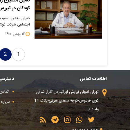
تامین اکسیژن رای
کودکان در تیررس
دنیای معدن: عضو ست
اجتماعی شرکت فولاد
۱۳ بهمن ۱۴۰۰
2
1
اطلاعات تماس
دسترسی
تماس ب
تهران-اتوبان نیایش-ایرانپارس-گلزار شرقی-
کوی فردوس-کوچه سعدی شرقی-پلاک 14
درباره م
واحد 7