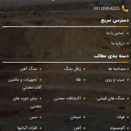
09126864225
دسترسی سریع
تماس با ما
درباره ما
دسته بندی مطالب
مصاحبه ها
زغال سنگ
سنگ آهن
سرب و روی
طلا
تجهیزات و ماشین
آلات معدنی
سنگ های قیمتی
اکتشافات معدنی
سایر حوزه های
معدنی
فولاد
سیمان
مس
آلومینیوم
آهن
فلزات گرانبها