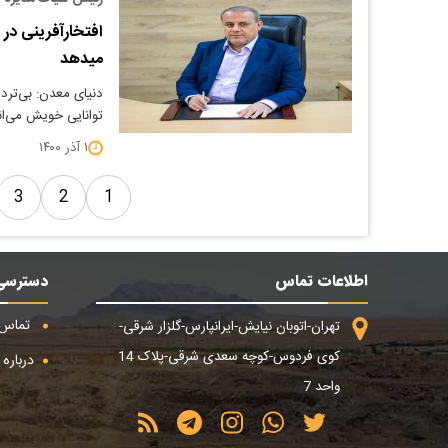
افتخارآفرینی در
میدهد
دنیای معدن: بی‌تردی
توانایی‌ خویش می‌ا
۱ آذر ۱۴۰۰
3
2
1
اطلاعات تماس
دسترسی
تماس ب
تهران-اتوبان نیایش-ایرانپارس-گلزار شرقی-
کوی فردوس-کوچه سعدی شرقی-پلاک 14
درباره م
واحد 7