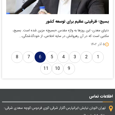
بسیج؛ ظرفیتی عظیم برای توسعه کشور
دنیای معدن- این روزها به واژه مقدس «بسیج» مزین شده است. بسیج،
مکتبی است که در آن رهروانش در سایه اخلاص، از خودگذشتگی،…
۵ آذر ۱۴۰۲
8
7
6
5
4
3
2
1
11
10
9
اطلاعات تماس
تهران-اتوبان نیایش-ایرانپارس-گلزار شرقی-کوی فردوس-کوچه سعدی شرقی-