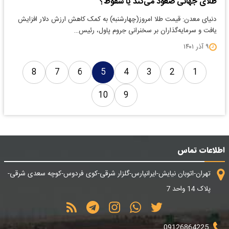
طلای جهانی صعود می‌کند یا سقوط؟
دنیای معدن: قیمت طلا امروز(چهارشنبه) به کمک کاهش ارزش دلار افزایش
یافت و سرمایه‌گذاران بر سخنرانی جروم پاول، رئیس…
۹ آذر ۱۴۰۱
8
7
6
5
4
3
2
1
10
9
اطلاعات تماس
تهران-اتوبان نیایش-ایرانپارس-گلزار شرقی-کوی فردوس-کوچه سعدی شرقی-
پلاک 14 واحد 7
09126864225