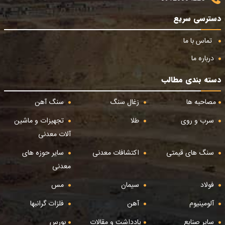
دسترسی سریع
تماس با ما
درباره ما
دسته بندی مطالب
مصاحبه ها
زغال سنگ
سنگ آهن
سرب و روی
طلا
تجهیزات و ماشین
آلات معدنی
سنگ های قیمتی
اکتشافات معدنی
سایر حوزه های
معدنی
فولاد
سیمان
مس
آلومینیوم
آهن
فلزات گرانبها
سایر صنایع
یادداشت و مقالات
بورس