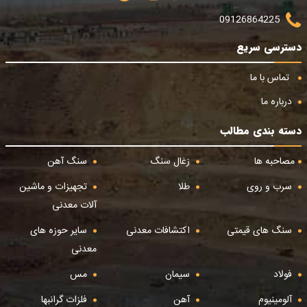
09126864225
دسترسی سریع
تماس با ما
درباره ما
دسته بندی مطالب
مصاحبه ها
زغال سنگ
سنگ آهن
سرب و روی
طلا
تجهیزات و ماشین
آلات معدنی
سنگ های قیمتی
اکتشافات معدنی
سایر حوزه های
معدنی
فولاد
سیمان
مس
آلومینیوم
آهن
فلزات گرانبها