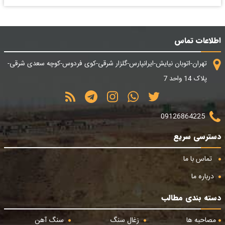
اطلاعات تماس
تهران-اتوبان نیایش-ایرانپارس-گلزار شرقی-کوی فردوس-کوچه سعدی شرقی-
پلاک 14 واحد 7
09126864225
دسترسی سریع
تماس با ما
درباره ما
دسته بندی مطالب
مصاحبه ها
زغال سنگ
سنگ آهن