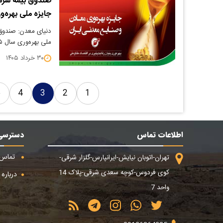
صندوق بیمه سرما
جایزه ملی بهره‌و
دنیای معدن: صندوق ب
ملی بهره‌وری سال ۱۴۰۵، موفق به کسب نشان چهار…
۳۰ خرداد ۱۴۰۵
5
4
3
2
1
اطلاعات تماس
دسترسی
تماس ب
تهران-اتوبان نیایش-ایرانپارس-گلزار شرقی-
کوی فردوس-کوچه سعدی شرقی-پلاک 14
درباره م
واحد 7