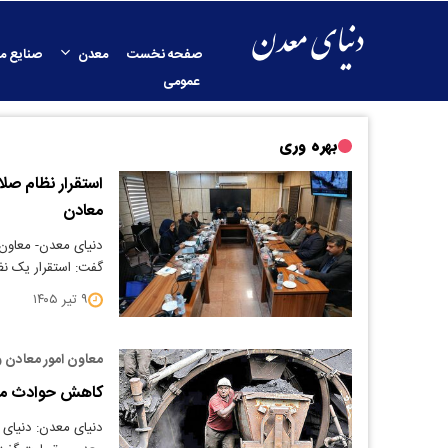
صفحه نخست
معدن
صنایع م
عمومی
بهره وری
استقرار نظام صل
معادن
​دنیای معدن- معاو
گفت: استقرار یک ن
۹ تیر ۱۴۰۵
معاون امور معادن و
کاهش حوادث معد
دنیای معدن: دنیای