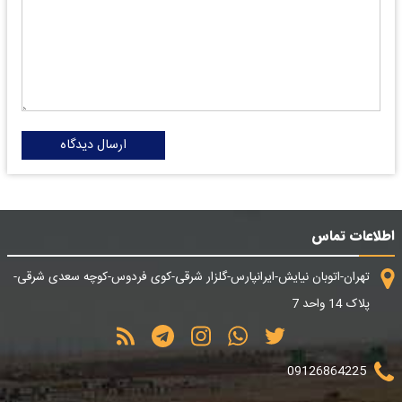
ارسال دیدگاه
اطلاعات تماس
تهران-اتوبان نیایش-ایرانپارس-گلزار شرقی-کوی فردوس-کوچه سعدی شرقی-
پلاک 14 واحد 7
09126864225