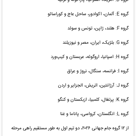
گروه E: آلمان، اکوادور، ساحل عاج و کوراسائو
گروه F: هلند، ژاپن، تونس و سوئد
گروه G: بلژیک، ایران، مصر و نیوزیلند
گروه H: اسپانیا، اروگوئه، عربستان و کیپ‌ورد
گروه I: فرانسه، سنگال، نروژ و عراق
گروه J: آرژانتین، اتریش، الجزایر و اردن
گروه K: پرتغال، کلمبیا، ازبکستان و کنگو
گروه L: انگلستان، کرواسی، پاناما و غنا
از ۱۲ گروه جام جهانی ۲۰۲۶، دو تیم اول به طور مستقیم راهی مرحله