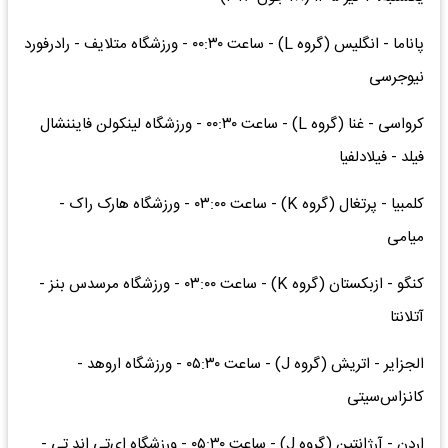
پاناما - انگلیس (گروه L) - ساعت ۰۰:۳۰ - ورزشگاه متلایف - رادرفورد
نیوجرسی
کرواسی - غنا (گروه L) - ساعت ۰۰:۳۰ - ورزشگاه لینکولن فایننشال
فیلد - فیلادلفیا
کلمبیا - پرتغال (گروه K) - ساعت ۰۳:۰۰ - ورزشگاه هارک راک -
میامی
کنگو - ازبکستان (گروه K) - ساعت ۰۳:۰۰ - ورزشگاه مرسدس بنز -
آتلانتا
الجزایر - اتریش (گروه J) - ساعت ۰۵:۳۰ - ورزشگاه اروهد -
کانزاس‌سیتی
اردن - آرژانتین (گروه J) - ساعت ۰۵:۳۰ - ورزشگاه ای‌تی اند تی -