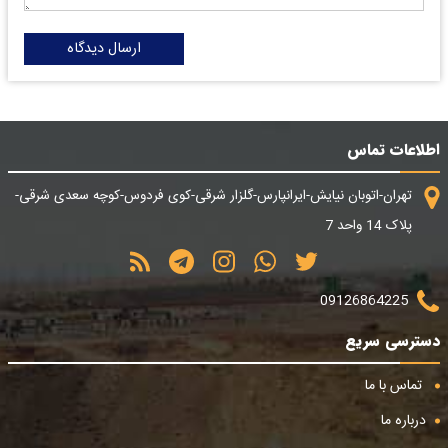
ارسال دیدگاه
اطلاعات تماس
تهران-اتوبان نیایش-ایرانپارس-گلزار شرقی-کوی فردوس-کوچه سعدی شرقی-
پلاک 14 واحد 7
09126864225
دسترسی سریع
تماس با ما
درباره ما