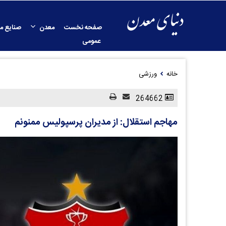
صفحه نخست
معدن
صنایع م
عمومی
خانه
ورزشی
264662
مهاجم استقلال: از مدیران پرسپولیس ممنونم