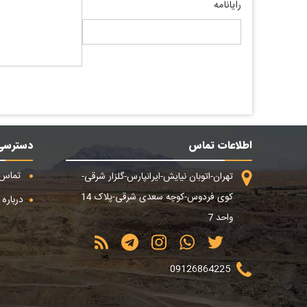
رایانامه
اطلاعات تماس
دسترسی
تماس ب
تهران-اتوبان نیایش-ایرانپارس-گلزار شرقی-
کوی فردوس-کوچه سعدی شرقی-پلاک 14
درباره م
واحد 7
09126864225