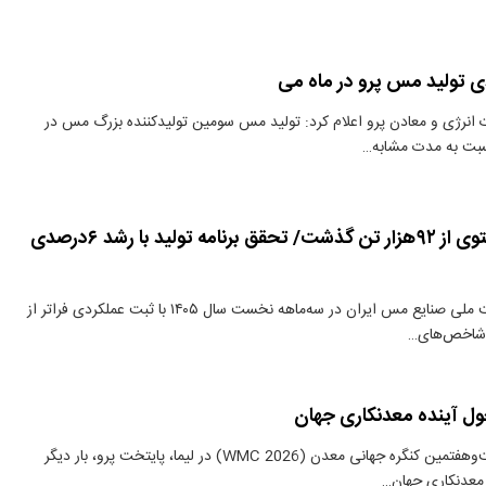
 انرژی و معادن پرو اعلام کرد: تولید مس سومین تولیدکننده بزرگ مس در
سبت به مدت مشابه…
تولید مس محتوی از ۹۲هزار تن گذشت/ تحقق برنامه تولید با رشد ۶درصدی
دنیای معدن: شرکت ملی صنایع مس ایران در سه‌ماهه نخست سال ۱۴۰۵ با ثبت عملکردی فراتر از
ن شاخص‌های…
ل آینده معدنکاری جهان
​دنیای معدن: بیست‌وهفتمین کنگره جهانی معدن (WMC 2026) در لیما، پایتخت پرو، بار دیگر
 معدنکاری جهان…