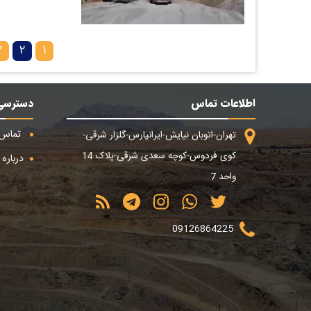
۳
۲
۱
اطلاعات تماس
دسترسی
تماس ب
تهران-اتوبان نیایش-ایرانپارس-گلزار شرقی-
کوی فردوس-کوچه سعدی شرقی-پلاک 14
درباره م
واحد 7
09126864225