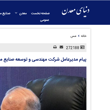
صفحه نخست
معدن
صنایع م
عمومی
خانه
مس
272188
پیام مدیرعامل شرکت مهندسی و توسعه صنایع م