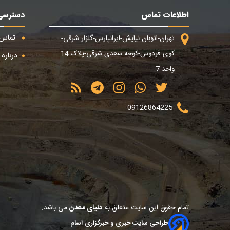
اطلاعات تماس
دسترسی
تماس ب
تهران-اتوبان نیایش-ایرانپارس-گلزار شرقی-
کوی فردوس-کوچه سعدی شرقی-پلاک 14
درباره م
واحد 7
09126864225
تمام حقوق این سایت متعلق به
دنیای معدن
می باشد.
طراحی سایت خبری و خبرگزاری آسام